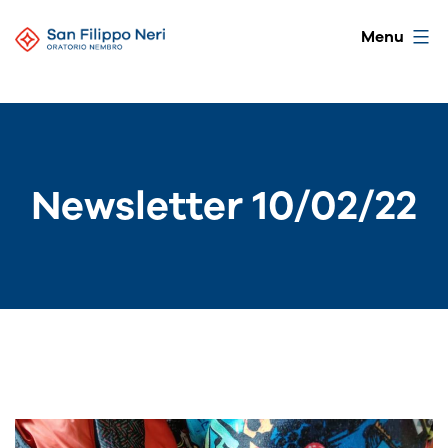
Salta
Oratorio
Menu
al
di
contenuto
Nembro
Newsletter 10/02/22