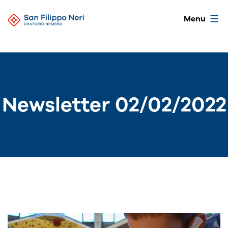
Salta
Oratorio
Menu
al
di
contenuto
Nembro
Newsletter 02/02/2022