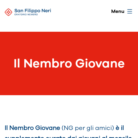
Salta
Oratorio
Menu
al
di
contenuto
Nembro
Il Nembro Giovane
Il Nembro Giovane
(NG per gli amici)
è il