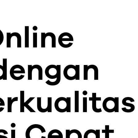
nline
 dengan
erkualitas
si Cepat