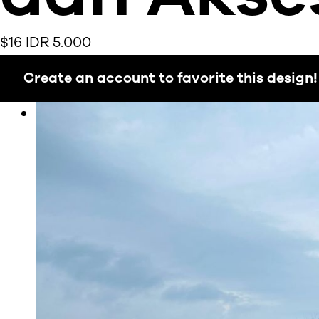
$16
IDR 5.000
Create an account to favorite this design!