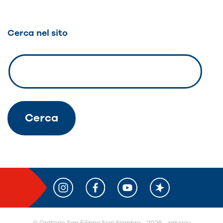
Cerca nel sito
© O
r
atorio San Filippo Neri Nembro - 2026 -
privacy