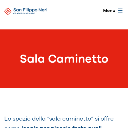
Salta
Oratorio
Menu
al
di
contenuto
Nembro
Sala Caminetto
Lo spazio della “sala caminetto” si offre