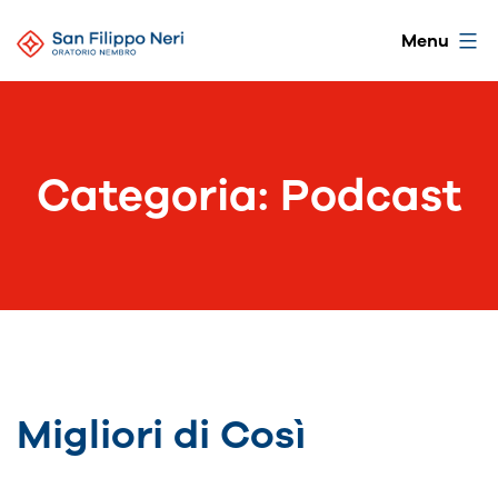
Salta
Oratorio
Menu
al
di
contenuto
Nembro
Categoria:
Podcast
Migliori di Così