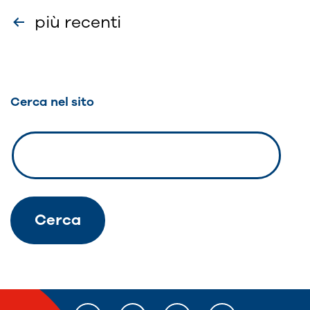
Paginazione
più recenti
degli
articoli
Cerca nel sito