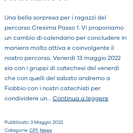
Una bella sorpresa per i ragazzi del
percorso Cresima Passo 1. Vi proponiamo
un cambio di calendario per concludere in
maniera molto attiva e coinvolgente il
nostro percorso. Venerdì 13 maggio 2022
sia con i gruppi di catechesi del venerdì
che con quelli del sabato andremo a
Fiobbio con i nostri catechisti per
Cresima
condividere un…
Continua a leggere
passo
1.
Pubblicato
3 Maggio 2022
Attiviam
Categorie:
CP1
,
News