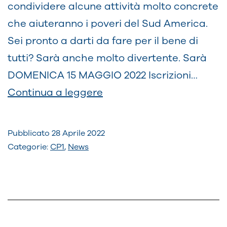
condividere alcune attività molto concrete
che aiuteranno i poveri del Sud America.
Sei pronto a darti da fare per il bene di
tutti? Sarà anche molto divertente. Sarà
DOMENICA 15 MAGGIO 2022 Iscrizioni…
Cresima
Continua a leggere
Passo
2.
Pubblicato
28 Aprile 2022
Una
Categorie:
CP1
,
News
giornata
molto
utile