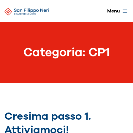
Salta
Oratorio
Menu
al
di
contenuto
Nembro
Categoria:
CP1
Cresima passo 1.
Attiviamoci!