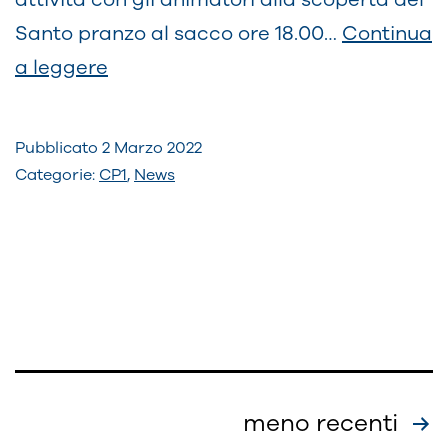
Santo pranzo al sacco ore 18.00…
Continua
A
a leggere
casa
di
Pubblicato
2 Marzo 2022
Don
Categorie:
CP1
,
News
Bosco.
Cresima
Passo
1
Paginazione
meno recenti