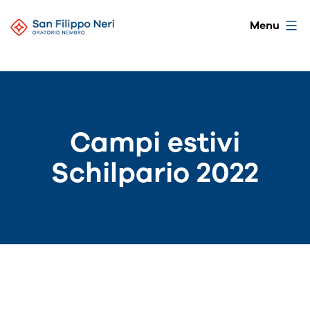
Salta
Oratorio
Menu
al
di
contenuto
Nembro
Campi estivi
Schilpario 2022