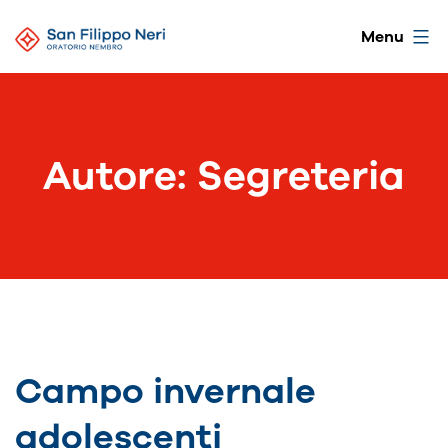
Salta
Oratorio
Menu
al
di
contenuto
Nembro
Autore:
Segreteria
Campo invernale
adolescenti