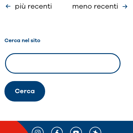
Paginazione
più recenti
meno recenti
degli
articoli
Cerca nel sito