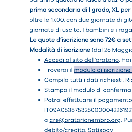
prima secondaria di I grado, XL per
oltre le 17.00, con due giornate di g
giornate di uscita. I bambini e i raga
Le quote d’iscrizione sono 72€ a se
Modalità di iscrizione
(dal 25 Maggio
Accedi al sito dell’oratorio
. Ha
Troverai il
modulo di iscrizion
Compila tutti i dati richiesti.
Stampa il modulo di conferma r
Potrai effettuare il pagament
IT09A0538753250000042261921 I
a
cre@oratorionembro.org
. P
debito/credito, Satispay