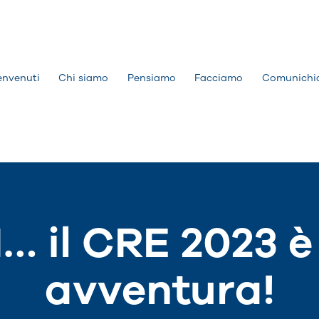
envenuti
Chi siamo
Pensiamo
Facciamo
Comunichi
… il CRE 2023 
avventura!