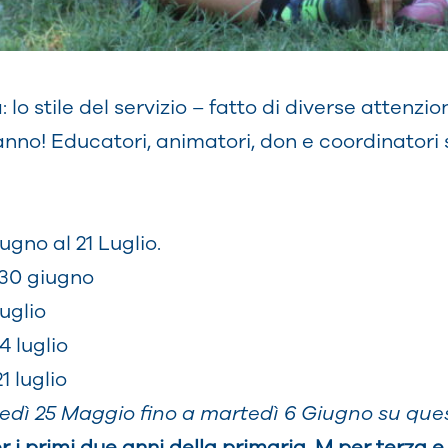
o stile del servizio – fatto di diverse attenzion
anno! Educatori, animatori, don e coordinatori 
ugno al 21 Luglio.
 30 giugno
luglio
4 luglio
1 luglio
vedì 25 Maggio fino a martedì 6 Giugno su ques
r i primi due anni della primaria, M per terza e