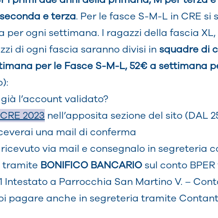
 seconda e terza
. Per le fasce S-M-L in CRE si 
ita per ogni settimana. I ragazzi della fascia X
zzi di ogni fascia saranno divisi in
squadre di 
ttimana per le Fasce S-M-L, 52€ a settimana pe
):
i già l’account validato?
e CRE 2023
nell’apposita sezione del sito (DAL
 Riceverai una mail di conferma
icevuto via mail e consegnalo in segreteria c
o tramite
BONIFICO BANCARIO
sul conto BPER 
ntestato a Parrocchia San Martino V. – Conto 
uoi pagare anche in segreteria tramite Contant