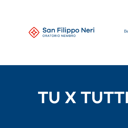
Salta
al
contenuto
B
Oratorio
di
Nembro
TU X TUTTI