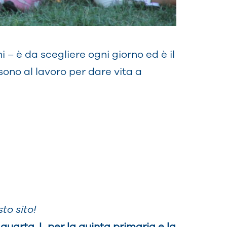
i – è da scegliere ogni giorno ed è il
sono al lavoro per dare vita a
to sito!
 quarta, L per la quinta primaria e la