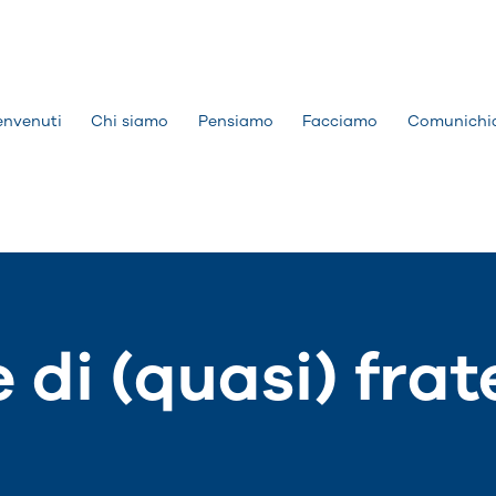
envenuti
Chi siamo
Pensiamo
Facciamo
Comunichi
e di (quasi) frat