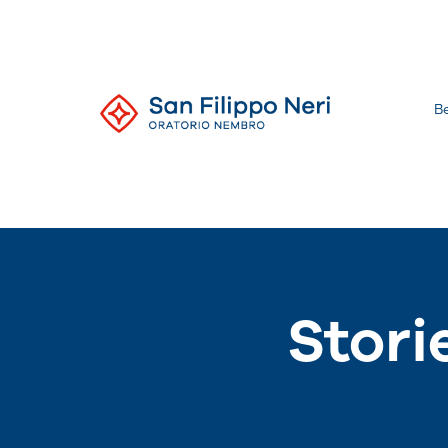
Salta
al
contenuto
B
Oratorio
di
Nembro
Stori