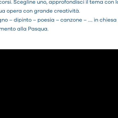
orsi. Scegline uno, approfondisci il tema con 
ua opera con grande creatività.
egno – dipinto – poesia – canzone – …. in chies
amento alla Pasqua.