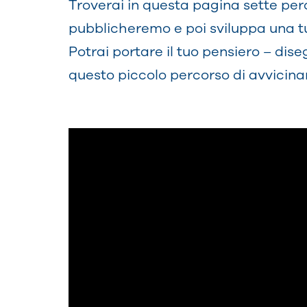
Troverai in questa pagina sette perc
pubblicheremo e poi sviluppa una t
Potrai portare il tuo pensiero – dis
questo piccolo percorso di avvicin