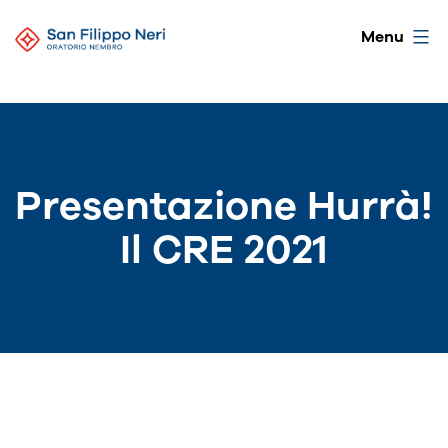
Salta
Oratorio
Menu
al
di
contenuto
Nembro
Presentazione Hurrà!
Il CRE 2021