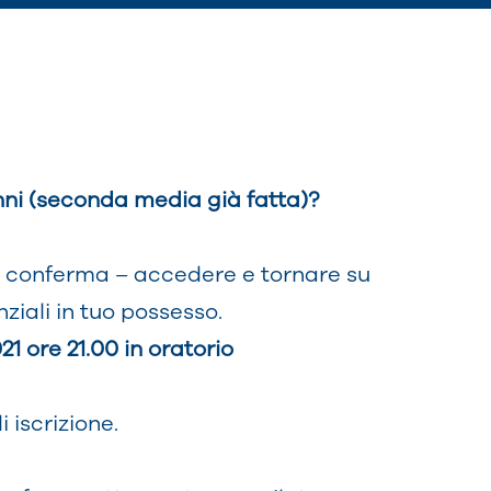
nni (seconda media già fatta)?
l di conferma – accedere e tornare su
ziali in tuo possesso.
ore 21.00 in oratorio
i iscrizione.