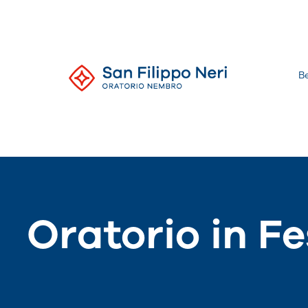
Salta
al
contenuto
B
Oratorio
di
Nembro
Oratorio in Fe