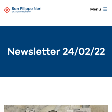
Salta
Oratorio
Menu
al
di
contenuto
Nembro
Newsletter 24/02/22