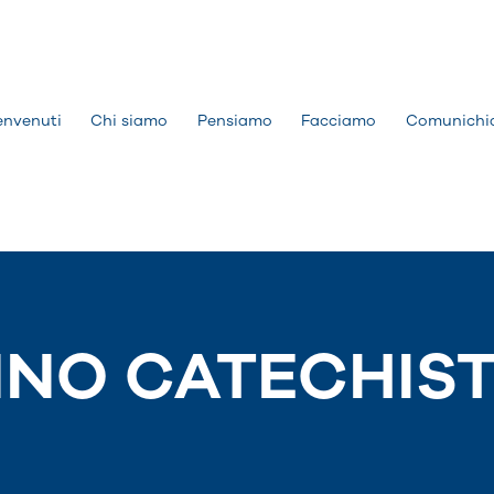
envenuti
Chi siamo
Pensiamo
Facciamo
Comunichi
NNO CATECHIST