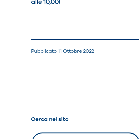
alle 10,00
!
Pubblicato
11 Ottobre 2022
Navigazione
articoli
Cerca nel sito