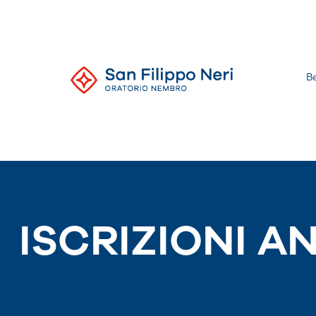
Salta
al
contenuto
B
Oratorio
di
Nembro
ISCRIZIONI A