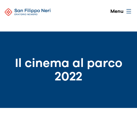
Salta
Oratorio
Menu
al
di
contenuto
Nembro
Il cinema al parco
2022