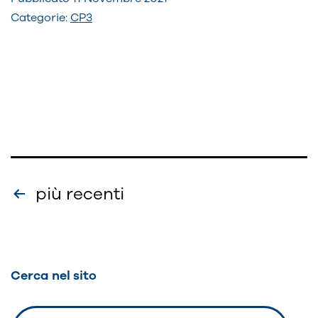
CRESIMA
Categorie:
CP3
Paginazione
più recenti
degli
articoli
Cerca nel sito