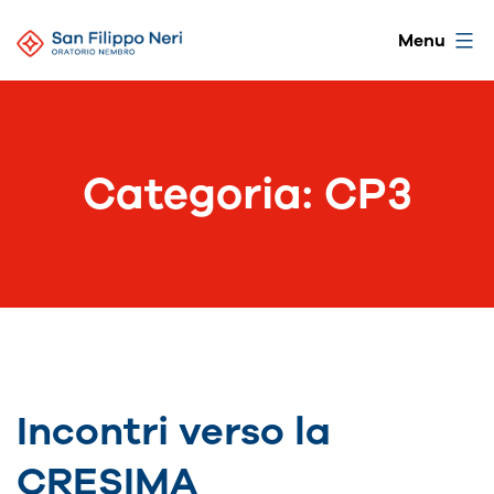
Salta
Oratorio
Menu
al
di
contenuto
Nembro
Categoria:
CP3
Incontri verso la
CRESIMA