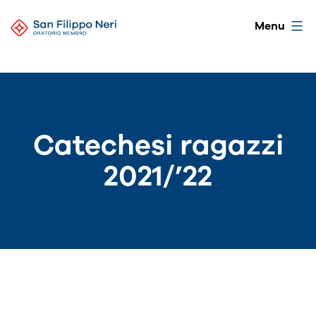
Salta
Oratorio
Menu
al
di
contenuto
Nembro
Catechesi ragazzi
2021/’22