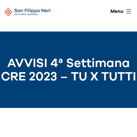
Salta
Oratorio
Menu
al
di
contenuto
Nembro
AVVISI 4ª Settimana
CRE 2023 – TU X TUTTI